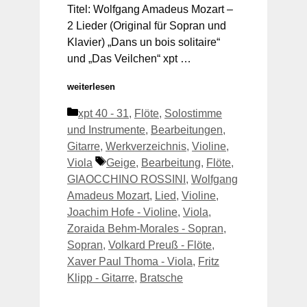
Titel: Wolfgang Amadeus Mozart –
2 Lieder (Original für Sopran und
Klavier) „Dans un bois solitaire“
und „Das Veilchen“ xpt …
weiterlesen
Kategorien
xpt 40 - 31
,
Flöte
,
Solostimme
und Instrumente
,
Bearbeitungen
,
Gitarre
,
Werkverzeichnis
,
Violine
,
Schlagwörter
Viola
Geige
,
Bearbeitung
,
Flöte
,
GIAOCCHINO ROSSINI
,
Wolfgang
Amadeus Mozart
,
Lied
,
Violine
,
Joachim Hofe - Violine
,
Viola
,
Zoraida Behm-Morales - Sopran
,
Sopran
,
Volkard Preuß - Flöte
,
Xaver Paul Thoma - Viola
,
Fritz
Klipp - Gitarre
,
Bratsche