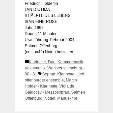
Friedrich Hölderlin
I AN DIOTIMA
II HÄLFTE DES LEBENS
III AN EINE ROSE
Jahr: 1993
Dauer: 11 Minuten
Uraufführung: Februar 2004
Salmen Offenburg
(edition49) Noten bestellen
Kategorien
Klarinette
,
Duo
,
Kammermusik
,
Vokalmusik
,
Werkverzeichnis
,
xpt
Schlagwörter
90 - 81
Sopran
,
Klarinette
,
Lied
,
offenburger ensemble
,
Martin
Holder - Klarinette
,
Viola de
Galgoczy - Mezzosopran
,
Salmen
Offenburg
,
Noten
,
Manuskript