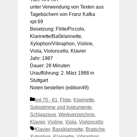
unter Verwendung von Texten aus
Tagebüchern von Franz Kafka
xpt 69
Besetzung: Flöte/Piccolo,
Klarinette/Baßklarinette,
Xylophon/Vibraphon, Violine,
Viola, Violoncello, Klavier
Jahr: 1987
Dauer: 28 Minuten
Uraufführung: 2. März 1988 in
Stuttgart
Noten bestellen (edition49)
Kategorien
xpt 70 - 61
,
Flöte
,
Klarinette
,
Solostimme und Instrumente
,
Schlagzeug
,
Werkverzeichnis
,
Klavier
,
Violine
,
Viola
,
Violoncello
Schlagwörter
Klavier
,
Bassklarinette
,
Bratsche
,
Xylophon
,
Klarinette
,
Vibraphon
,