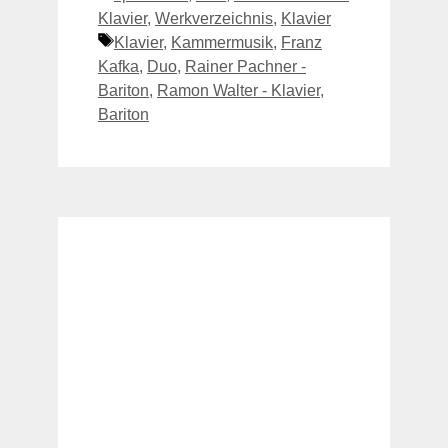
Klavier
,
Werkverzeichnis
,
Klavier
Schlagwörter
Klavier
,
Kammermusik
,
Franz
Kafka
,
Duo
,
Rainer Pachner -
Bariton
,
Ramon Walter - Klavier
,
Bariton