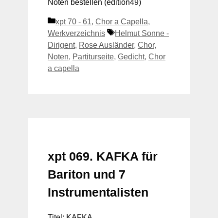
Noten bestellen (edition49)
Kategorien
xpt 70 - 61
,
Chor a Capella
,
Schlagwörter
Werkverzeichnis
Helmut Sonne -
Dirigent
,
Rose Ausländer
,
Chor
,
Noten
,
Partiturseite
,
Gedicht
,
Chor
a capella
xpt 069. KAFKA für
Bariton und 7
Instrumentalisten
Titel: KAFKA