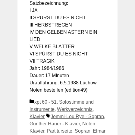
Satzbezeichnung:
I JA
II SPÜRST DU ES NICHT
III HERBSTREGEN
IV DEN GELBEN ASTERN EIN
LIED
V WELKE BLÄTTER
VI SPÜRST DU ES NICHT
VII TRAGIK
Jahr: 1984/1986
Dauer: 17 MInuten
Uraufführung: 6.5.1988 Lüchow
Noten bestellen (edition49)
Kategorien
xpt 60 - 51
,
Solostimme und
Instrumente
,
Werkverzeichnis
,
Schlagwörter
Klavier
Jemmi-Lou Rye - Sopran
,
Gunther Hauer - Klavier
,
Noten
,
Klavier
,
Partiturseite
,
Sopran
,
Elmar