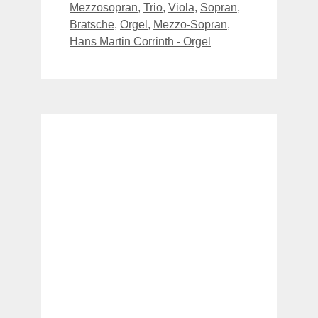
Mezzosopran
,
Trio
,
Viola
,
Sopran
,
Bratsche
,
Orgel
,
Mezzo-Sopran
,
Hans Martin Corrinth - Orgel