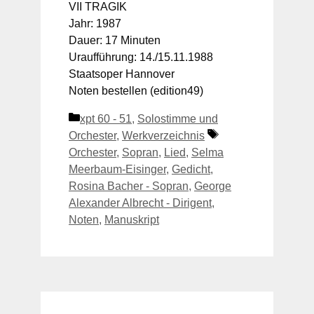
VII TRAGIK
Jahr: 1987
Dauer: 17 Minuten
Uraufführung: 14./15.11.1988
Staatsoper Hannover
Noten bestellen (edition49)
Kategorien
xpt 60 - 51
,
Solostimme und
Schlagwörter
Orchester
,
Werkverzeichnis
Orchester
,
Sopran
,
Lied
,
Selma
Meerbaum-Eisinger
,
Gedicht
,
Rosina Bacher - Sopran
,
George
Alexander Albrecht - Dirigent
,
Noten
,
Manuskript