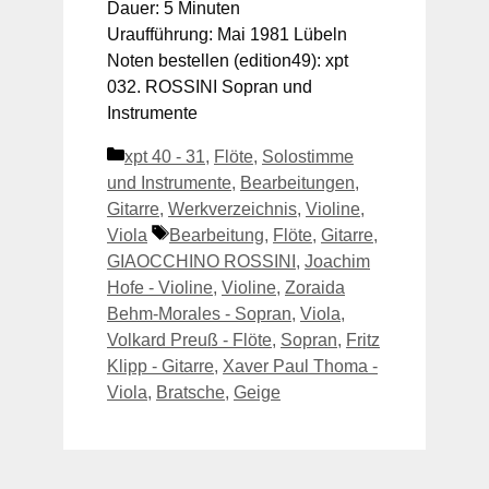
Dauer: 5 Minuten
Uraufführung: Mai 1981 Lübeln
Noten bestellen (edition49): xpt
032. ROSSINI Sopran und
Instrumente
Kategorien
xpt 40 - 31
,
Flöte
,
Solostimme
und Instrumente
,
Bearbeitungen
,
Gitarre
,
Werkverzeichnis
,
Violine
,
Schlagwörter
Viola
Bearbeitung
,
Flöte
,
Gitarre
,
GIAOCCHINO ROSSINI
,
Joachim
Hofe - Violine
,
Violine
,
Zoraida
Behm-Morales - Sopran
,
Viola
,
Volkard Preuß - Flöte
,
Sopran
,
Fritz
Klipp - Gitarre
,
Xaver Paul Thoma -
Viola
,
Bratsche
,
Geige