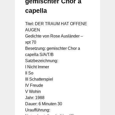
gemischter Chor a
capella
Titel: DER TRAUM HAT OFFENE
AUGEN
Gedichte von Rose Ausländer –
xpt 70
Besetzung: gemischter Chor a
capella S/A/T/B
Satzbezeichnung:
I Nicht Immer
II So
III Schatterspiel
IV Freude
V Wohin
Jahr: 1988
Dauer: 6 Minuten 30
Uraufführung: