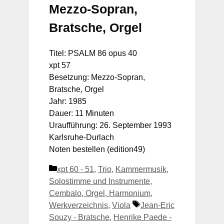
Mezzo-Sopran,
Bratsche, Orgel
Titel: PSALM 86 opus 40
xpt 57
Besetzung: Mezzo-Sopran,
Bratsche, Orgel
Jahr: 1985
Dauer: 11 Minuten
Uraufführung: 26. September 1993
Karlsruhe-Durlach
Noten bestellen (edition49)
Kategorien
xpt 60 - 51
,
Trio
,
Kammermusik
,
Solostimme und Instrumente
,
Cembalo, Orgel, Harmonium
,
Schlagwörter
Werkverzeichnis
,
Viola
Jean-Eric
Souzy - Bratsche
,
Henrike Paede -