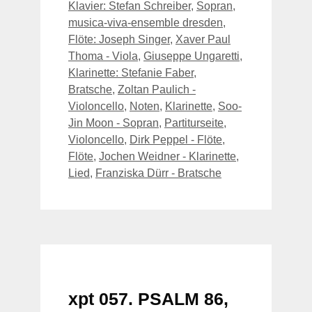
Klavier: Stefan Schreiber
,
Sopran
,
musica-viva-ensemble dresden
,
Flöte: Joseph Singer
,
Xaver Paul
Thoma - Viola
,
Giuseppe Ungaretti
,
Klarinette: Stefanie Faber
,
Bratsche
,
Zoltan Paulich -
Violoncello
,
Noten
,
Klarinette
,
Soo-
Jin Moon - Sopran
,
Partiturseite
,
Violoncello
,
Dirk Peppel - Flöte
,
Flöte
,
Jochen Weidner - Klarinette
,
Lied
,
Franziska Dürr - Bratsche
xpt 057. PSALM 86,