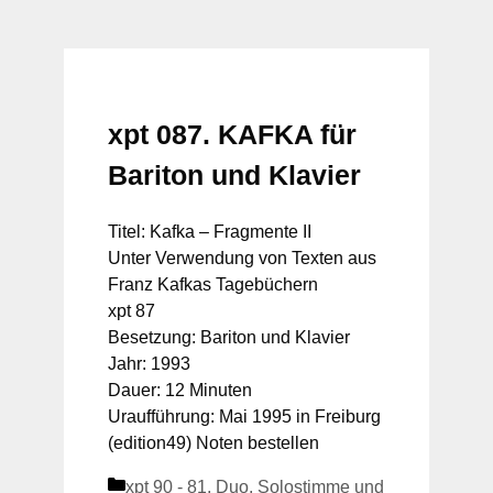
xpt 087. KAFKA für
Bariton und Klavier
Titel: Kafka – Fragmente II
Unter Verwendung von Texten aus
Franz Kafkas Tagebüchern
xpt 87
Besetzung: Bariton und Klavier
Jahr: 1993
Dauer: 12 Minuten
Uraufführung: Mai 1995 in Freiburg
(edition49) Noten bestellen
Kategorien
xpt 90 - 81
,
Duo
,
Solostimme und