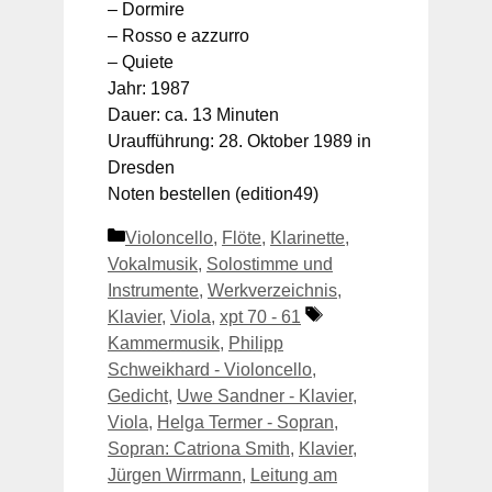
– Dormire
– Rosso e azzurro
– Quiete
Jahr: 1987
Dauer: ca. 13 Minuten
Uraufführung: 28. Oktober 1989 in
Dresden
Noten bestellen (edition49)
Kategorien
Violoncello
,
Flöte
,
Klarinette
,
Vokalmusik
,
Solostimme und
Instrumente
,
Werkverzeichnis
,
Schlagwörter
Klavier
,
Viola
,
xpt 70 - 61
Kammermusik
,
Philipp
Schweikhard - Violoncello
,
Gedicht
,
Uwe Sandner - Klavier
,
Viola
,
Helga Termer - Sopran
,
Sopran: Catriona Smith
,
Klavier
,
Jürgen Wirrmann
,
Leitung am