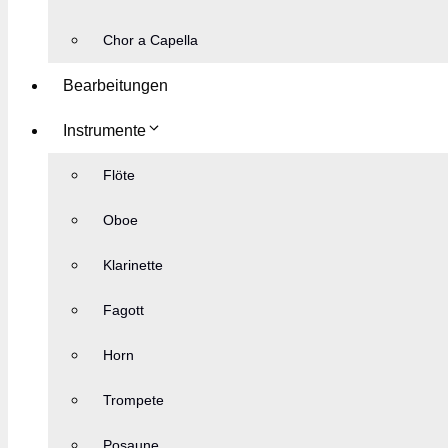
Chor a Capella
Bearbeitungen
Instrumente
Flöte
Oboe
Klarinette
Fagott
Horn
Trompete
Posaune