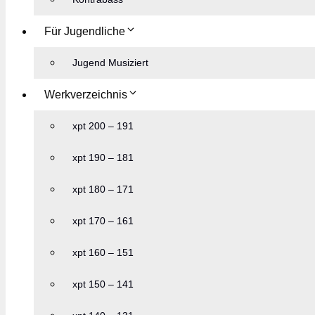
Für Jugendliche
Jugend Musiziert
Werkverzeichnis
xpt 200 – 191
xpt 190 – 181
xpt 180 – 171
xpt 170 – 161
xpt 160 – 151
xpt 150 – 141