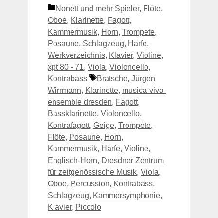
Kategorien
Nonett und mehr Spieler
,
Flöte
,
Oboe
,
Klarinette
,
Fagott
,
Kammermusik
,
Horn
,
Trompete
,
Posaune
,
Schlagzeug
,
Harfe
,
Werkverzeichnis
,
Klavier
,
Violine
,
xpt 80 - 71
,
Viola
,
Violoncello
,
Schlagwörter
Kontrabass
Bratsche
,
Jürgen
Wirrmann
,
Klarinette
,
musica-viva-
ensemble dresden
,
Fagott
,
Bassklarinette
,
Violoncello
,
Kontrafagott
,
Geige
,
Trompete
,
Flöte
,
Posaune
,
Horn
,
Kammermusik
,
Harfe
,
Violine
,
Englisch-Horn
,
Dresdner Zentrum
für zeitgenössische Musik
,
Viola
,
Oboe
,
Percussion
,
Kontrabass
,
Schlagzeug
,
Kammersymphonie
,
Klavier
,
Piccolo