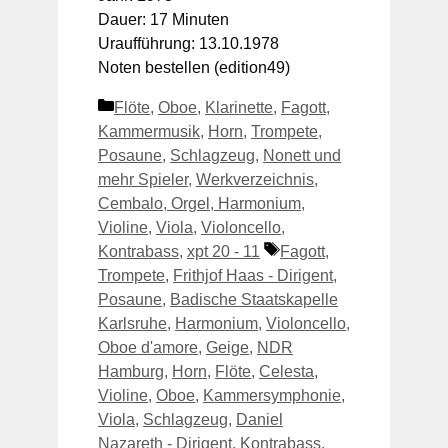
Dauer: 17 Minuten
Uraufführung: 13.10.1978
Noten bestellen (edition49)
Kategorien
Flöte
,
Oboe
,
Klarinette
,
Fagott
,
Kammermusik
,
Horn
,
Trompete
,
Posaune
,
Schlagzeug
,
Nonett und
mehr Spieler
,
Werkverzeichnis
,
Cembalo, Orgel, Harmonium
,
Violine
,
Viola
,
Violoncello
,
Schlagwörter
Kontrabass
,
xpt 20 - 11
Fagott
,
Trompete
,
Frithjof Haas - Dirigent
,
Posaune
,
Badische Staatskapelle
Karlsruhe
,
Harmonium
,
Violoncello
,
Oboe d'amore
,
Geige
,
NDR
Hamburg
,
Horn
,
Flöte
,
Celesta
,
Violine
,
Oboe
,
Kammersymphonie
,
Viola
,
Schlagzeug
,
Daniel
Nazareth - Dirigent
,
Kontrabass
,