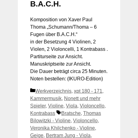
B.A.C.H.
Komposition von Xaver Paul
Thoma „Schumann/Thoma – 6
Fugen über B.A.C.H.“
in der Besetzung 4 Violinen, 2
Violen, 2 Violoncelli, 1 Kontrabass .
Partiturseite zur Ansicht.
Manuskriptseite zur Ansicht.
Die Dauer beträgt circa 25 Minuten.
Noten bestellen: (IKURO-Edition)
Kategorien
Werkverzeichnis
,
xpt 180 - 171
,
Kammermusik
,
Nonett und mehr
Spieler
,
Violine
,
Viola
,
Violoncello
,
Schlagwörter
Kontrabass
Bratsche
,
Thomas
Bilowitzki - Violine
,
Violoncello
,
Veronika Khilchenko - Violine
,
Geige
,
Bertram Jung - Viola
,