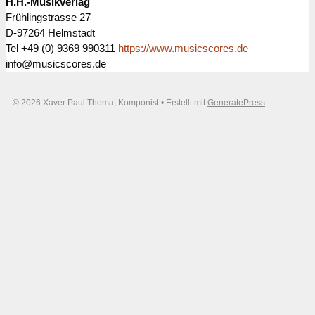
H.H.-Musikverlag
Frühlingstrasse 27
D-97264 Helmstadt
Tel +49 (0) 9369 990311
https://www.musicscores.de
info@musicscores.de
© 2026 Xaver Paul Thoma, Komponist
• Erstellt mit
GeneratePress