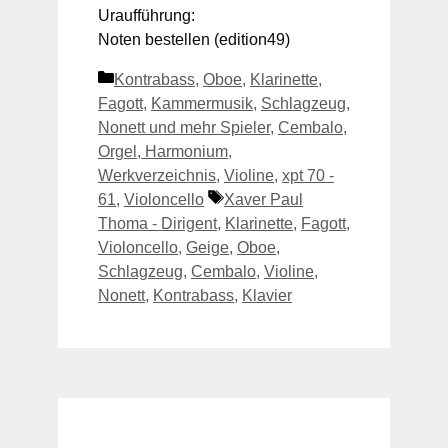
Uraufführung:
Noten bestellen (edition49)
Kategorien
Kontrabass
,
Oboe
,
Klarinette
,
Fagott
,
Kammermusik
,
Schlagzeug
,
Nonett und mehr Spieler
,
Cembalo,
Orgel, Harmonium
,
Werkverzeichnis
,
Violine
,
xpt 70 -
Schlagwörter
61
,
Violoncello
Xaver Paul
Thoma - Dirigent
,
Klarinette
,
Fagott
,
Violoncello
,
Geige
,
Oboe
,
Schlagzeug
,
Cembalo
,
Violine
,
Nonett
,
Kontrabass
,
Klavier