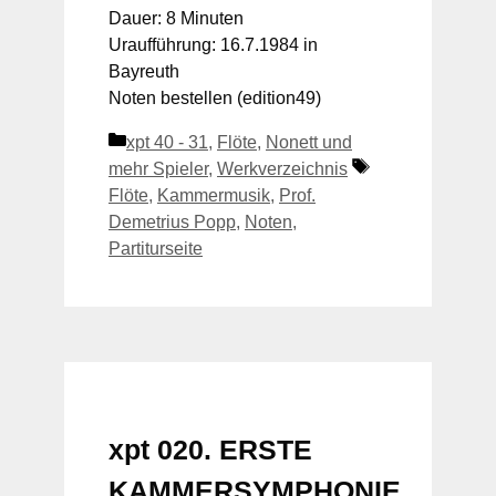
Dauer: 8 Minuten
Uraufführung: 16.7.1984 in
Bayreuth
Noten bestellen (edition49)
Kategorien
xpt 40 - 31
,
Flöte
,
Nonett und
Schlagwörter
mehr Spieler
,
Werkverzeichnis
Flöte
,
Kammermusik
,
Prof.
Demetrius Popp
,
Noten
,
Partiturseite
xpt 020. ERSTE
KAMMERSYMPHONIE