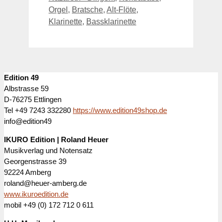
Orgel
,
Bratsche
,
Alt-Flöte
,
Klarinette
,
Bassklarinette
Edition 49
Albstrasse 59
D-76275 Ettlingen
Tel +49 7243 332280
https://www.edition49shop.de
info@edition49
IKURO Edition | Roland Heuer
Musikverlag und Notensatz
Georgenstrasse 39
92224 Amberg
roland@heuer-amberg.de
www.ikuroedition.de
mobil +49 (0) 172 712 0 611