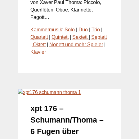
von Xaver Paul Thoma: Piccolo,
Querflöten, Oboe, Klarinette,
Fagott…
Kammermusik
:
Solo
|
Duo
|
Tr
io
|
Quarte
tt
|
Qui
ntett
|
Sext
ett
|
Septe
tt
|
Oktet
t
|
Nonett und mehr Spiel
er
|
Klavie
r
xpt 176 –
Schumann/Thoma –
6 Fugen über