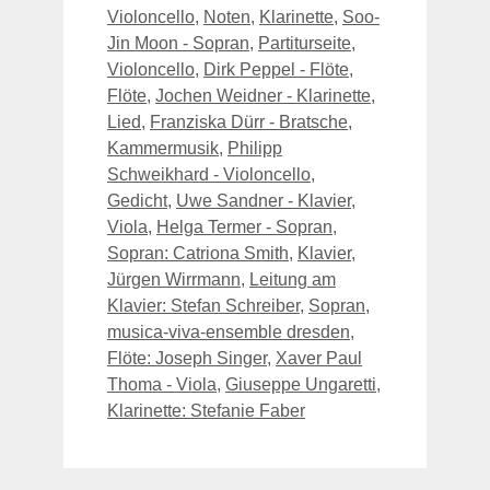
Violoncello
,
Noten
,
Klarinette
,
Soo-
Jin Moon - Sopran
,
Partiturseite
,
Violoncello
,
Dirk Peppel - Flöte
,
Flöte
,
Jochen Weidner - Klarinette
,
Lied
,
Franziska Dürr - Bratsche
,
Kammermusik
,
Philipp
Schweikhard - Violoncello
,
Gedicht
,
Uwe Sandner - Klavier
,
Viola
,
Helga Termer - Sopran
,
Sopran: Catriona Smith
,
Klavier
,
Jürgen Wirrmann
,
Leitung am
Klavier: Stefan Schreiber
,
Sopran
,
musica-viva-ensemble dresden
,
Flöte: Joseph Singer
,
Xaver Paul
Thoma - Viola
,
Giuseppe Ungaretti
,
Klarinette: Stefanie Faber