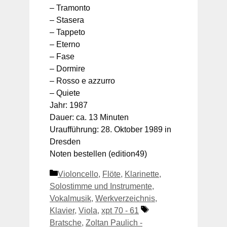
– Tramonto
– Stasera
– Tappeto
– Eterno
– Fase
– Dormire
– Rosso e azzurro
– Quiete
Jahr: 1987
Dauer: ca. 13 Minuten
Uraufführung: 28. Oktober 1989 in
Dresden
Noten bestellen (edition49)
Kategorien
Violoncello
,
Flöte
,
Klarinette
,
Solostimme und Instrumente
,
Vokalmusik
,
Werkverzeichnis
,
Schlagwörter
Klavier
,
Viola
,
xpt 70 - 61
Bratsche
,
Zoltan Paulich -