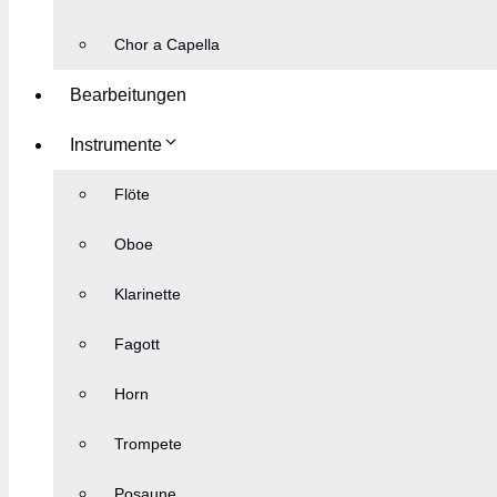
Chor a Capella
Bearbeitungen
Instrumente
Flöte
Oboe
Klarinette
Fagott
Horn
Trompete
Posaune