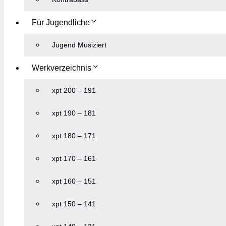
Für Jugendliche
Jugend Musiziert
Werkverzeichnis
xpt 200 – 191
xpt 190 – 181
xpt 180 – 171
xpt 170 – 161
xpt 160 – 151
xpt 150 – 141