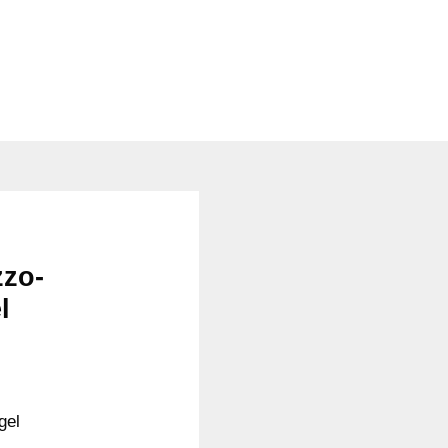
zzo-
l
gel