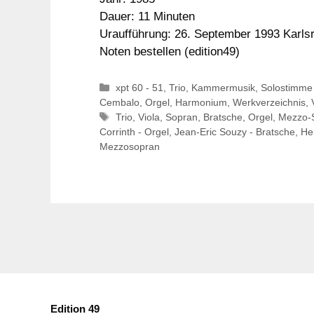
Dauer: 11 Minuten
Uraufführung: 26. September 1993 Karls
Noten bestellen (edition49)
Kategorien
xpt 60 - 51
,
Trio
,
Kammermusik
,
Solostimme
Cembalo, Orgel, Harmonium
,
Werkverzeichnis
,
Schlagwörter
Trio
,
Viola
,
Sopran
,
Bratsche
,
Orgel
,
Mezzo-
Corrinth - Orgel
,
Jean-Eric Souzy - Bratsche
,
He
Mezzosopran
Edition 49