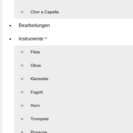
Chor a Capella
Bearbeitungen
Instrumente
Flöte
Oboe
Klarinette
Fagott
Horn
Trompete
Posaune