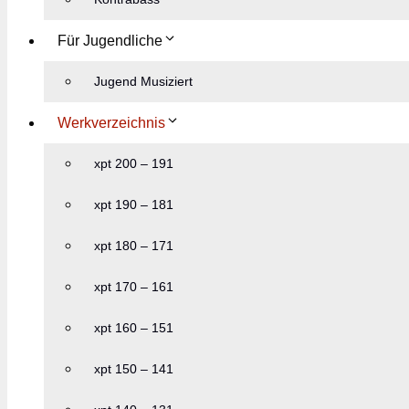
Für Jugendliche
Jugend Musiziert
Werkverzeichnis
xpt 200 – 191
xpt 190 – 181
xpt 180 – 171
xpt 170 – 161
xpt 160 – 151
xpt 150 – 141