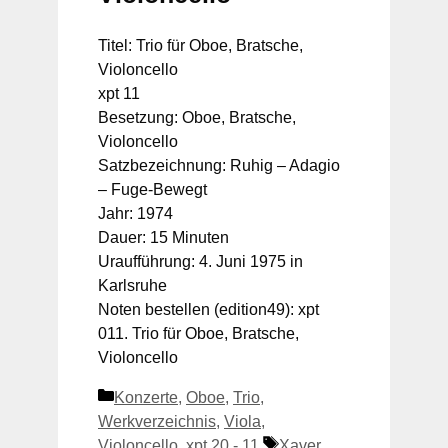
Titel: Trio für Oboe, Bratsche,
Violoncello
xpt 11
Besetzung: Oboe, Bratsche,
Violoncello
Satzbezeichnung: Ruhig – Adagio
– Fuge-Bewegt
Jahr: 1974
Dauer: 15 Minuten
Uraufführung: 4. Juni 1975 in
Karlsruhe
Noten bestellen (edition49): xpt
011. Trio für Oboe, Bratsche,
Violoncello
Kategorien
Konzerte
,
Oboe
,
Trio
,
Werkverzeichnis
,
Viola
,
Schlagwörter
Violoncello
,
xpt 20 - 11
Xaver