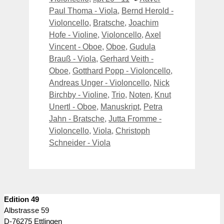
Paul Thoma - Viola
,
Bernd Herold -
Violoncello
,
Bratsche
,
Joachim
Hofe - Violine
,
Violoncello
,
Axel
Vincent - Oboe
,
Oboe
,
Gudula
Brauß - Viola
,
Gerhard Veith -
Oboe
,
Gotthard Popp - Violoncello
,
Andreas Unger - Violoncello
,
Nick
Birchby - Violine
,
Trio
,
Noten
,
Knut
Unertl - Oboe
,
Manuskript
,
Petra
Jahn - Bratsche
,
Jutta Fromme -
Violoncello
,
Viola
,
Christoph
Schneider - Viola
Edition 49
Albstrasse 59
D-76275 Ettlingen