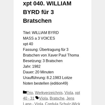
xpt 040. WILLIAM
BYRD für 3
Bratschen
Titel: WILLIAM BYRD
MASS a 3 VOICES
xpt 40
Fassung: Übertragung für 3
Bratschen von Xaver Paul Thoma
Besetzung: 3 Bratschen
Jahr: 1982
Dauer: 20 Minuten
Uraufführung: 8.2.1983 Loitze
Noten bestellen (edition49)
Kategorien
Trio
,
Werkverzeichnis
,
Viola
,
xpt
Schlagwörter
40 - 31
Viola
,
Bratsche
,
Jens
Lang - Viola
,
Cordula Schulz-Wick