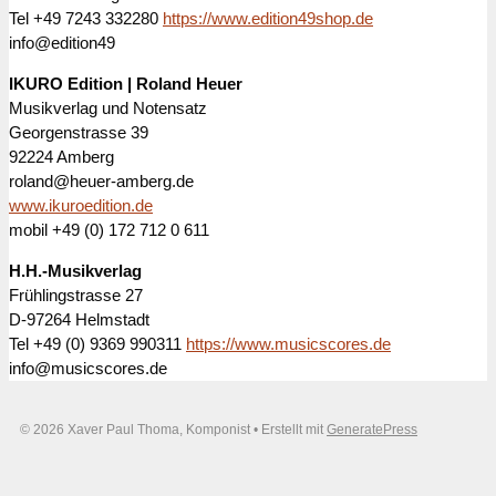
Tel +49 7243 332280
https://www.edition49shop.de
info@edition49
IKURO Edition | Roland Heuer
Musikverlag und Notensatz
Georgenstrasse 39
92224 Amberg
roland@heuer-amberg.de
www.ikuroedition.de
mobil +49 (0) 172 712 0 611
H.H.-Musikverlag
Frühlingstrasse 27
D-97264 Helmstadt
Tel +49 (0) 9369 990311
https://www.musicscores.de
info@musicscores.de
© 2026 Xaver Paul Thoma, Komponist
• Erstellt mit
GeneratePress