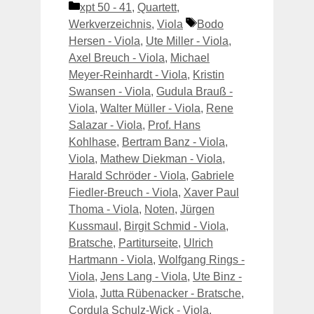
Kategorien
xpt 50 - 41
,
Quartett
,
Schlagwörter
Werkverzeichnis
,
Viola
Bodo
Hersen - Viola
,
Ute Miller - Viola
,
Axel Breuch - Viola
,
Michael
Meyer-Reinhardt - Viola
,
Kristin
Swansen - Viola
,
Gudula Brauß -
Viola
,
Walter Müller - Viola
,
Rene
Salazar - Viola
,
Prof. Hans
Kohlhase
,
Bertram Banz - Viola
,
Viola
,
Mathew Diekman - Viola
,
Harald Schröder - Viola
,
Gabriele
Fiedler-Breuch - Viola
,
Xaver Paul
Thoma - Viola
,
Noten
,
Jürgen
Kussmaul
,
Birgit Schmid - Viola
,
Bratsche
,
Partiturseite
,
Ulrich
Hartmann - Viola
,
Wolfgang Rings -
Viola
,
Jens Lang - Viola
,
Ute Binz -
Viola
,
Jutta Rübenacker - Bratsche
,
Cordula Schulz-Wick - Viola
,