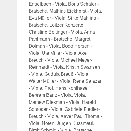
Engelbach - Viola
,
Boris Schäfer -
Bratsche
,
Mathias Eickhorst - Viola
,
Eva Müller - Viola
,
Silke Mahling -
Bratsche
,
Loitzer Konzerte
,
Christine Beltinger - Viola
,
Anna
Pahlmann - Bratsche
,
Margret
Dolman - Viola
,
Bodo Hersen -
Viola
,
Ute Miller - Viola
,
Axel
Breuch - Viola
,
Michael Meyer-
Reinhardt - Viola
,
Kristin Swansen
- Viola
,
Gudula Brauß - Viola
,
Walter Müller - Viola
,
Rene Salazar
- Viola
,
Prof. Hans Kohlhase
,
Bertram Banz - Viola
,
Viola
,
Mathew Diekman - Viola
,
Harald
Schröder - Viola
,
Gabriele Fiedler-
Breuch - Viola
,
Xaver Paul Thoma -
Viola
,
Noten
,
Jürgen Kussmaul
,
Birgit Schmid - Viola
,
Bratsche
,