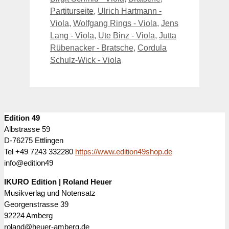
Partiturseite
,
Ulrich Hartmann -
Viola
,
Wolfgang Rings - Viola
,
Jens
Lang - Viola
,
Ute Binz - Viola
,
Jutta
Rübenacker - Bratsche
,
Cordula
Schulz-Wick - Viola
Edition 49
Albstrasse 59
D-76275 Ettlingen
Tel +49 7243 332280
https://www.edition49shop.de
info@edition49
IKURO Edition | Roland Heuer
Musikverlag und Notensatz
Georgenstrasse 39
92224 Amberg
roland@heuer-amberg.de