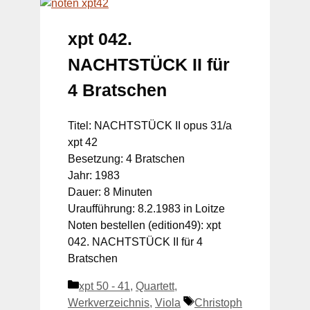
xpt 042.
NACHTSTÜCK II für
4 Bratschen
Titel: NACHTSTÜCK II opus 31/a
xpt 42
Besetzung: 4 Bratschen
Jahr: 1983
Dauer: 8 Minuten
Uraufführung: 8.2.1983 in Loitze
Noten bestellen (edition49): xpt
042. NACHTSTÜCK II für 4
Bratschen
Kategorien
xpt 50 - 41
,
Quartett
,
Schlagwörter
Werkverzeichnis
,
Viola
Christoph