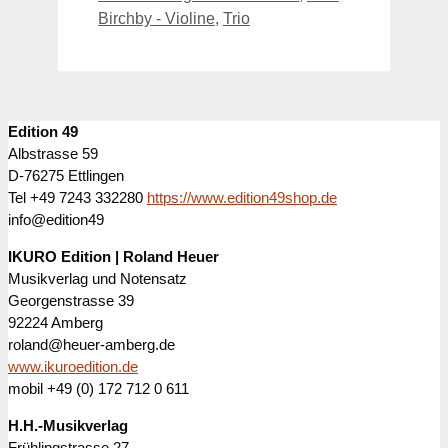
Birchby - Violine
,
Trio
Edition 49
Albstrasse 59
D-76275 Ettlingen
Tel +49 7243 332280
https://www.edition49shop.de
info@edition49
IKURO Edition | Roland Heuer
Musikverlag und Notensatz
Georgenstrasse 39
92224 Amberg
roland@heuer-amberg.de
www.ikuroedition.de
mobil +49 (0) 172 712 0 611
H.H.-Musikverlag
Frühlingstrasse 27