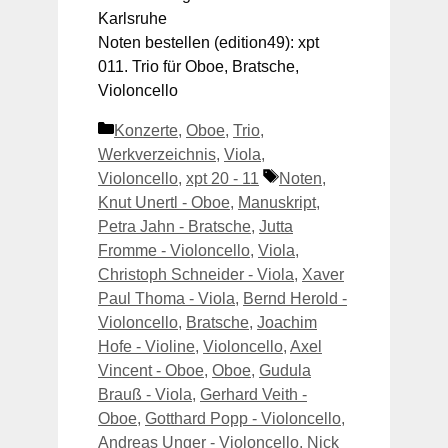
Karlsruhe
Noten bestellen (edition49): xpt
011. Trio für Oboe, Bratsche,
Violoncello
Kategorien
Konzerte
,
Oboe
,
Trio
,
Werkverzeichnis
,
Viola
,
Schlagwörter
Violoncello
,
xpt 20 - 11
Noten
,
Knut Unertl - Oboe
,
Manuskript
,
Petra Jahn - Bratsche
,
Jutta
Fromme - Violoncello
,
Viola
,
Christoph Schneider - Viola
,
Xaver
Paul Thoma - Viola
,
Bernd Herold -
Violoncello
,
Bratsche
,
Joachim
Hofe - Violine
,
Violoncello
,
Axel
Vincent - Oboe
,
Oboe
,
Gudula
Brauß - Viola
,
Gerhard Veith -
Oboe
,
Gotthard Popp - Violoncello
,
Andreas Unger - Violoncello
,
Nick