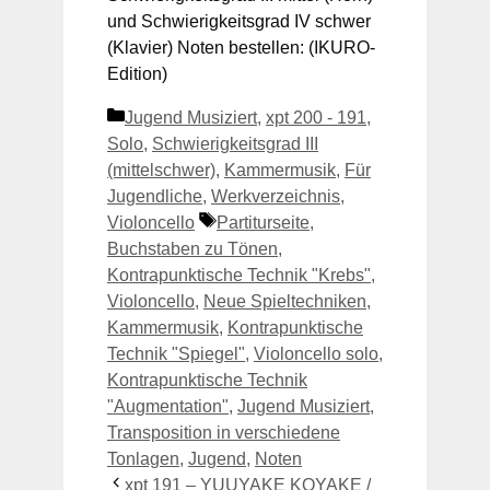
und Schwierigkeitsgrad IV schwer
(Klavier) Noten bestellen: (IKURO-
Edition)
Kategorien
Jugend Musiziert
,
xpt 200 - 191
,
Solo
,
Schwierigkeitsgrad III
(mittelschwer)
,
Kammermusik
,
Für
Jugendliche
,
Werkverzeichnis
,
Schlagwörter
Violoncello
Partiturseite
,
Buchstaben zu Tönen
,
Kontrapunktische Technik "Krebs"
,
Violoncello
,
Neue Spieltechniken
,
Kammermusik
,
Kontrapunktische
Technik "Spiegel"
,
Violoncello solo
,
Kontrapunktische Technik
"Augmentation"
,
Jugend Musiziert
,
Transposition in verschiedene
Tonlagen
,
Jugend
,
Noten
xpt 191 – YUUYAKE KOYAKE /