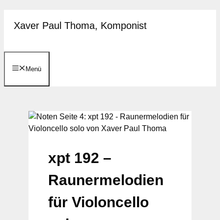
Zum
Xaver Paul Thoma, Komponist
Inhalt
springen
Menü
xpt 192 –
Raunermelodien
für Violoncello