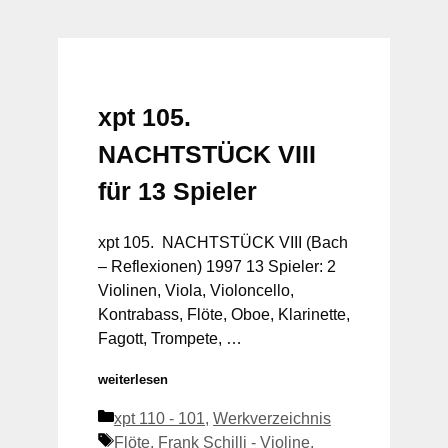
xpt 105.
NACHTSTÜCK VIII
für 13 Spieler
xpt 105. NACHTSTÜCK VIII (Bach
– Reflexionen) 1997 13 Spieler: 2
Violinen, Viola, Violoncello,
Kontrabass, Flöte, Oboe, Klarinette,
Fagott, Trompete, …
weiterlesen
Kategorien
xpt 110 - 101
,
Werkverzeichnis
Schlagwörter
Flöte
,
Frank Schilli - Violine
,