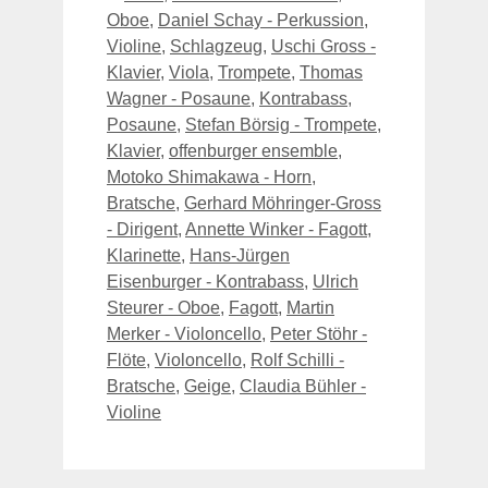
Oboe
,
Daniel Schay - Perkussion
,
Violine
,
Schlagzeug
,
Uschi Gross -
Klavier
,
Viola
,
Trompete
,
Thomas
Wagner - Posaune
,
Kontrabass
,
Posaune
,
Stefan Börsig - Trompete
,
Klavier
,
offenburger ensemble
,
Motoko Shimakawa - Horn
,
Bratsche
,
Gerhard Möhringer-Gross
- Dirigent
,
Annette Winker - Fagott
,
Klarinette
,
Hans-Jürgen
Eisenburger - Kontrabass
,
Ulrich
Steurer - Oboe
,
Fagott
,
Martin
Merker - Violoncello
,
Peter Stöhr -
Flöte
,
Violoncello
,
Rolf Schilli -
Bratsche
,
Geige
,
Claudia Bühler -
Violine