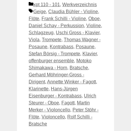
Kategorien
xpt 110 - 101
,
Werkverzeichnis
Schlagwörter
Geige
,
Claudia Bühler - Violine
,
Flöte
,
Frank Schilli - Violine
,
Oboe
,
Daniel Schay - Perkussion
,
Violine
,
Schlagzeug
,
Uschi Gross - Klavier
,
Viola
,
Trompete
,
Thomas Wagner -
Posaune
,
Kontrabass
,
Posaune
,
Stefan Börsig - Trompete
,
Klavier
,
offenburger ensemble
,
Motoko
Shimakawa - Horn
,
Bratsche
,
Gerhard Möhringer-Gross -
Dirigent
,
Annette Winker - Fagott
,
Klarinette
,
Hans-Jürgen
Eisenburger - Kontrabass
,
Ulrich
Steurer - Oboe
,
Fagott
,
Martin
Merker - Violoncello
,
Peter Stöhr -
Flöte
,
Violoncello
,
Rolf Schilli -
Bratsche