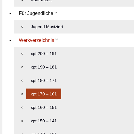
Für Jugendliche
Jugend Musiziert
Werkverzeichnis
xpt 200 – 191
xpt 190 – 181
xpt 180 – 171
xpt 170 – 161
xpt 160 – 151
xpt 150 – 141