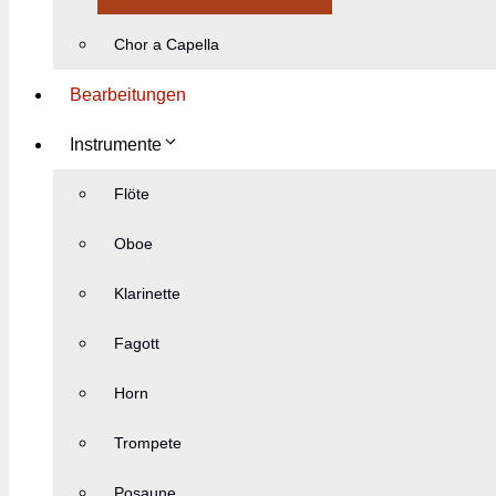
Chor a Capella
Bearbeitungen
Instrumente
Flöte
Oboe
Klarinette
Fagott
Horn
Trompete
Posaune