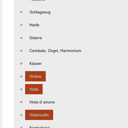
Schlagzeug
Harfe
Gitarre
Cembalo, Orgel, Harmonium
Klavier
Violine
Viola
Viola d´amore
Violoncello
Kontrabass