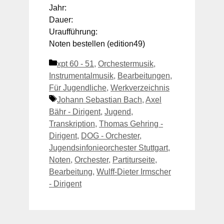
Jahr:
Dauer:
Uraufführung:
Noten bestellen (edition49)
Kategorien
xpt 60 - 51
,
Orchestermusik
,
Instrumentalmusik
,
Bearbeitungen
,
Für Jugendliche
,
Werkverzeichnis
Schlagwörter
Johann Sebastian Bach
,
Axel
Bähr - Dirigent
,
Jugend
,
Transkription
,
Thomas Gehring -
Dirigent
,
DOG - Orchester
,
Jugendsinfonieorchester Stuttgart
,
Noten
,
Orchester
,
Partiturseite
,
Bearbeitung
,
Wulff-Dieter Irmscher
- Dirigent