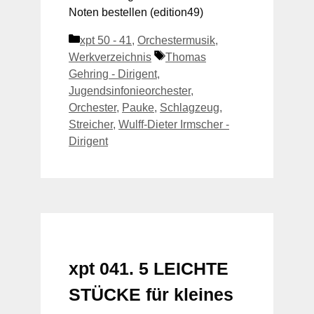
Noten bestellen (edition49)
Kategorien
xpt 50 - 41
,
Orchestermusik
,
Schlagwörter
Werkverzeichnis
Thomas
Gehring - Dirigent
,
Jugendsinfonieorchester
,
Orchester
,
Pauke
,
Schlagzeug
,
Streicher
,
Wulff-Dieter Irmscher -
Dirigent
xpt 041. 5 LEICHTE
STÜCKE für kleines