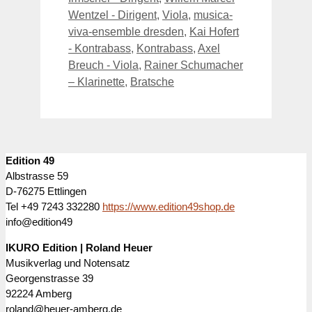
Wentzel - Dirigent
,
Viola
,
musica-
viva-ensemble dresden
,
Kai Hofert
- Kontrabass
,
Kontrabass
,
Axel
Breuch - Viola
,
Rainer Schumacher
– Klarinette
,
Bratsche
Edition 49
Albstrasse 59
D-76275 Ettlingen
Tel +49 7243 332280
https://www.edition49shop.de
info@edition49
IKURO Edition | Roland Heuer
Musikverlag und Notensatz
Georgenstrasse 39
92224 Amberg
roland@heuer-amberg.de