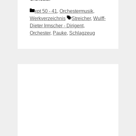
Kategorien
xpt 50 - 41
,
Orchestermusik
,
Schlagwörter
Werkverzeichnis
Streicher
,
Wulff-
Dieter Irmscher - Dirigent
,
Orchester
,
Pauke
,
Schlagzeug