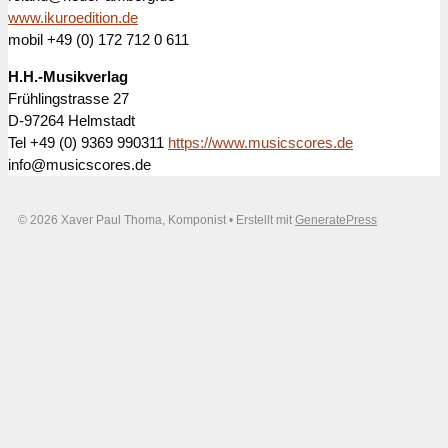
www.ikuroedition.de
mobil +49 (0) 172 712 0 611
H.H.-Musikverlag
Frühlingstrasse 27
D-97264 Helmstadt
Tel +49 (0) 9369 990311
https://www.musicscores.de
info@musicscores.de
© 2026 Xaver Paul Thoma, Komponist
• Erstellt mit
GeneratePress