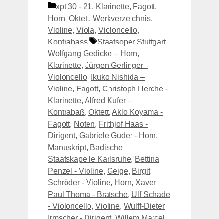
Kategorien
xpt 30 - 21
,
Klarinette
,
Fagott
,
Horn
,
Oktett
,
Werkverzeichnis
,
Violine
,
Viola
,
Violoncello
,
Schlagwörter
Kontrabass
Staatsoper Stuttgart
,
Wolfgang Gedicke – Horn
,
Klarinette
,
Jürgen Gerlinger -
Violoncello
,
Ikuko Nishida –
Violine
,
Fagott
,
Christoph Herche -
Klarinette
,
Alfred Kufer –
Kontrabaß
,
Oktett
,
Akio Koyama -
Fagott
,
Noten
,
Frithjof Haas -
Dirigent
,
Gabriele Guder - Horn
,
Manuskript
,
Badische
Staatskapelle Karlsruhe
,
Bettina
Penzel - Violine
,
Geige
,
Birgit
Schröder - Violine
,
Horn
,
Xaver
Paul Thoma - Bratsche
,
Ulf Schade
- Violoncello
,
Violine
,
Wulff-Dieter
Irmscher - Dirigent
,
Willem Marcel