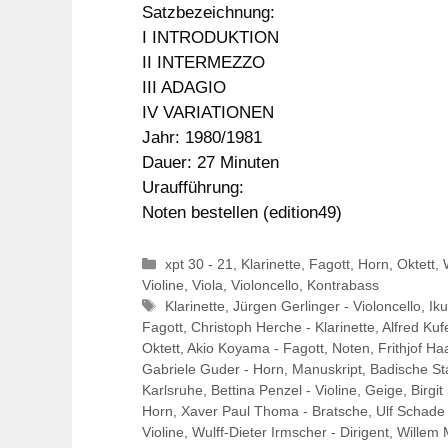
Satzbezeichnung:
I INTRODUKTION
II INTERMEZZO
III ADAGIO
IV VARIATIONEN
Jahr: 1980/1981
Dauer: 27 Minuten
Uraufführung:
Noten bestellen (edition49)
Kategorien
xpt 30 - 21
,
Klarinette
,
Fagott
,
Horn
,
Oktett
,
Violine
,
Viola
,
Violoncello
,
Kontrabass
Schlagwörter
Klarinette
,
Jürgen Gerlinger - Violoncello
,
Iku
Fagott
,
Christoph Herche - Klarinette
,
Alfred Kuf
Oktett
,
Akio Koyama - Fagott
,
Noten
,
Frithjof Ha
Gabriele Guder - Horn
,
Manuskript
,
Badische St
Karlsruhe
,
Bettina Penzel - Violine
,
Geige
,
Birgit
Horn
,
Xaver Paul Thoma - Bratsche
,
Ulf Schade 
Violine
,
Wulff-Dieter Irmscher - Dirigent
,
Willem 