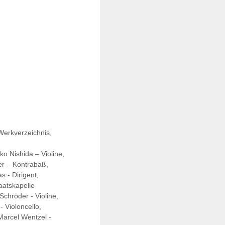
Werkverzeichnis
,
ko Nishida – Violine
,
er – Kontrabaß
,
as - Dirigent
,
aatskapelle
 Schröder - Violine
,
- Violoncello
,
Marcel Wentzel -