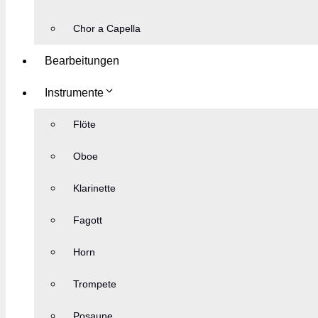
Chor a Capella
Bearbeitungen
Instrumente
Flöte
Oboe
Klarinette
Fagott
Horn
Trompete
Posaune