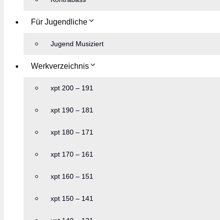
Für Jugendliche
Jugend Musiziert
Werkverzeichnis
xpt 200 – 191
xpt 190 – 181
xpt 180 – 171
xpt 170 – 161
xpt 160 – 151
xpt 150 – 141