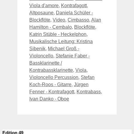
Viola d'amore
,
Kontrafagott
,
Altposaune
,
Daniela Schüler -
Blockflöte
,
Video
,
Cimbasso
,
Alan
Hamilton - Cembalo
,
Blockflöte
,
Katrin Stüble - Heckelphon
,
Musikalische Leitung: Kristina
Sibenik
,
Michael Groß -
Violoncello
,
Stefanie Faber -
Bassklarinette /
Kontrabassklarinette
,
Viola
,
Violoncello Percussion
,
Stefan
Koch-Roos - Gitarre
,
Jürgen
Fenner - Kontrafagott
,
Kontrabass
,
Ivan Danko - Oboe
Edition 49