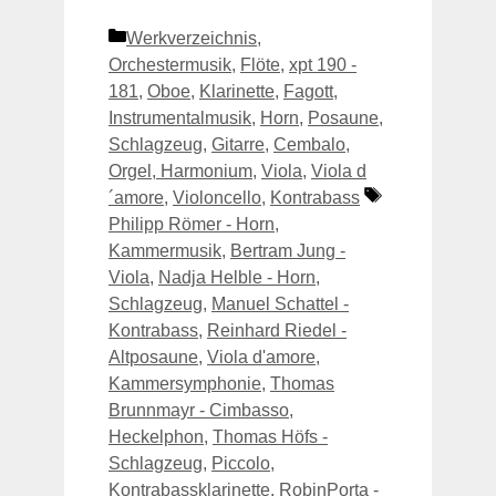
Kategorien
Werkverzeichnis
,
Orchestermusik
,
Flöte
,
xpt 190 -
181
,
Oboe
,
Klarinette
,
Fagott
,
Instrumentalmusik
,
Horn
,
Posaune
,
Schlagzeug
,
Gitarre
,
Cembalo,
Orgel, Harmonium
,
Viola
,
Viola d
Schlagwörter
´amore
,
Violoncello
,
Kontrabass
Philipp Römer - Horn
,
Kammermusik
,
Bertram Jung -
Viola
,
Nadja Helble - Horn
,
Schlagzeug
,
Manuel Schattel -
Kontrabass
,
Reinhard Riedel -
Altposaune
,
Viola d'amore
,
Kammersymphonie
,
Thomas
Brunnmayr - Cimbasso
,
Heckelphon
,
Thomas Höfs -
Schlagzeug
,
Piccolo
,
Kontrabassklarinette
,
RobinPorta -