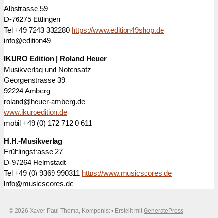
Albstrasse 59
D-76275 Ettlingen
Tel +49 7243 332280
https://www.edition49shop.de
info@edition49
IKURO Edition | Roland Heuer
Musikverlag und Notensatz
Georgenstrasse 39
92224 Amberg
roland@heuer-amberg.de
www.ikuroedition.de
mobil +49 (0) 172 712 0 611
H.H.-Musikverlag
Frühlingstrasse 27
D-97264 Helmstadt
Tel +49 (0) 9369 990311
https://www.musicscores.de
info@musicscores.de
© 2026 Xaver Paul Thoma, Komponist
• Erstellt mit
GeneratePress