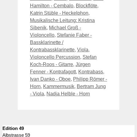
Hamilton - Cembalo
,
Blockflöte
,
Katrin Stüble - Heckelphon
,
Musikalische Leitung: Kristina
Sibenik
,
Michael Groß -
Violoncello
,
Stefanie Faber -
Bassklarinette /
Kontrabassklarinette
,
Viola
,
Violoncello Percussion
,
Stefan
Koch-Roos - Gitarre
,
Jürgen
Fenner - Kontrafagott
,
Kontrabass
,
Ivan Danko - Oboe
,
Philipp Römer -
Horn
,
Kammermusik
,
Bertram Jung
- Viola
,
Nadja Helble - Horn
Edition 49
Albstrasse 59