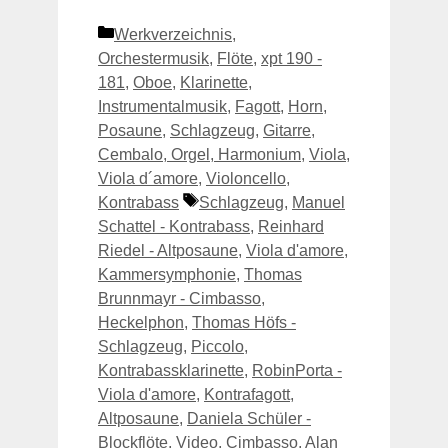
Kategorien
Werkverzeichnis
,
Orchestermusik
,
Flöte
,
xpt 190 -
181
,
Oboe
,
Klarinette
,
Instrumentalmusik
,
Fagott
,
Horn
,
Posaune
,
Schlagzeug
,
Gitarre
,
Cembalo, Orgel, Harmonium
,
Viola
,
Viola d´amore
,
Violoncello
,
Schlagwörter
Kontrabass
Schlagzeug
,
Manuel
Schattel - Kontrabass
,
Reinhard
Riedel - Altposaune
,
Viola d'amore
,
Kammersymphonie
,
Thomas
Brunnmayr - Cimbasso
,
Heckelphon
,
Thomas Höfs -
Schlagzeug
,
Piccolo
,
Kontrabassklarinette
,
RobinPorta -
Viola d'amore
,
Kontrafagott
,
Altposaune
,
Daniela Schüler -
Blockflöte
,
Video
,
Cimbasso
,
Alan