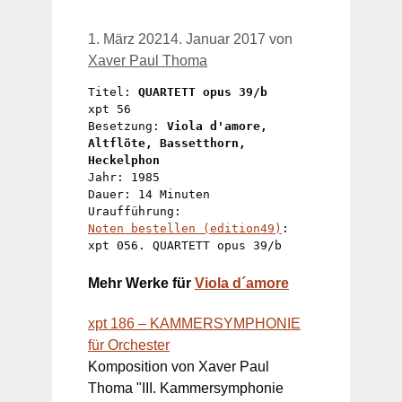
1. März 2021
4. Januar 2017
von
Xaver Paul Thoma
Titel: 
QUARTETT opus 39/b
xpt 56

Besetzung: 
Viola d'amore, 
Altflöte, Bassetthorn, 
Heckelphon
Jahr: 1985

Dauer: 14 Minuten

Noten bestellen (edition49)
: 
xpt 056. QUARTETT opus 39/b
Mehr Werke für
Viola
d´amore
xpt 186 – KAMMERSYMPHONIE
für Orchester
Komposition von Xaver Paul
Thoma "III. Kammersymphonie