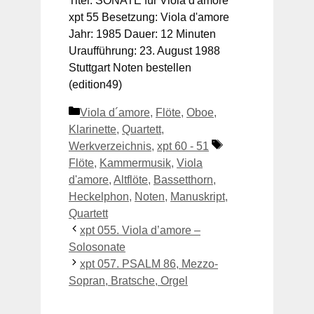
Titel: SONATE für Viola d'amore
xpt 55 Besetzung: Viola d'amore
Jahr: 1985 Dauer: 12 Minuten
Uraufführung: 23. August 1988
Stuttgart Noten bestellen
(edition49)
Kategorien
Viola d´amore
,
Flöte
,
Oboe
,
Klarinette
,
Quartett
,
Schlagwörter
Werkverzeichnis
,
xpt 60 - 51
Flöte
,
Kammermusik
,
Viola
d'amore
,
Altflöte
,
Bassetthorn
,
Heckelphon
,
Noten
,
Manuskript
,
Quartett
xpt 055. Viola d’amore –
Solosonate
xpt 057. PSALM 86, Mezzo-
Sopran, Bratsche, Orgel