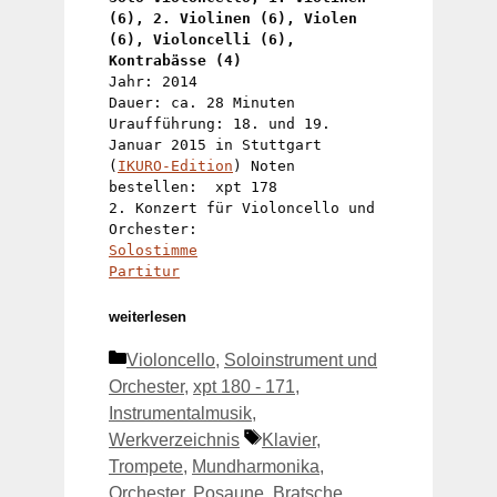
(6), 2. Violinen (6), Violen 
(6), Violoncelli (6), 
Kontrabässe (4)
Jahr: 2014 
Dauer: ca. 28 Minuten
Uraufführung: 18. und 19. 
Januar 2015 in Stuttgart
(
IKURO-Edition
) Noten 
bestellen:  xpt 178 
2. Konzert für Violoncello und 
Orchester:
Solostimme
Partitur
weiterlesen
Kategorien
Violoncello
,
Soloinstrument und
Orchester
,
xpt 180 - 171
,
Instrumentalmusik
,
Schlagwörter
Werkverzeichnis
Klavier
,
Trompete
,
Mundharmonika
,
Orchester
,
Posaune
,
Bratsche
,