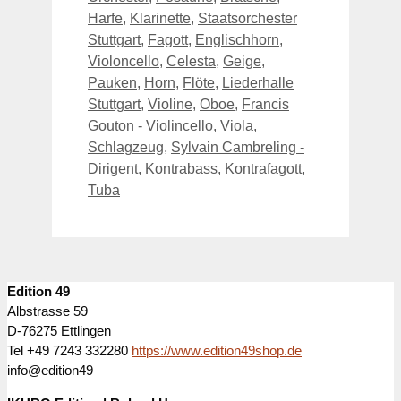
Harfe
,
Klarinette
,
Staatsorchester
Stuttgart
,
Fagott
,
Englischhorn
,
Violoncello
,
Celesta
,
Geige
,
Pauken
,
Horn
,
Flöte
,
Liederhalle
Stuttgart
,
Violine
,
Oboe
,
Francis
Gouton - Violincello
,
Viola
,
Schlagzeug
,
Sylvain Cambreling -
Dirigent
,
Kontrabass
,
Kontrafagott
,
Tuba
Edition 49
Albstrasse 59
D-76275 Ettlingen
Tel +49 7243 332280
https://www.edition49shop.de
info@edition49