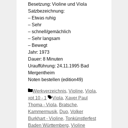
Besetzung: Violine und Viola
Satzbezeichnung:
– Etwas ruhig
– Sehr
– schnell/gemächlich
– Sehr langsam
– Bewegt
Jahr: 1973
Dauer: 8 Minuten
Uraufführung: 24.11.1995 Bad
Mergentheim
Noten bestellen (edition49)
Kategorien
Werkverzeichnis
,
Violine
,
Viola
,
Schlagwörter
xpt 10 - 1
Viola
,
Xaver Paul
Thoma - Viola
,
Bratsche
,
Kammermusik
,
Duo
,
Volker
Burkhart - Violine
,
Tonkünstlerfest
Baden Württemberg
,
Violine