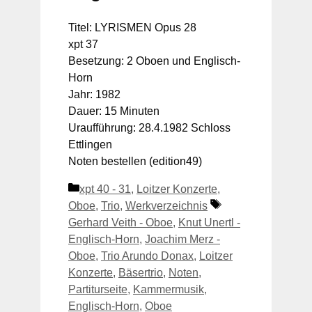
Titel: LYRISMEN Opus 28
xpt 37
Besetzung: 2 Oboen und Englisch-
Horn
Jahr: 1982
Dauer: 15 Minuten
Uraufführung: 28.4.1982 Schloss
Ettlingen
Noten bestellen (edition49)
Kategorien
xpt 40 - 31
,
Loitzer Konzerte
,
Schlagwörter
Oboe
,
Trio
,
Werkverzeichnis
Gerhard Veith - Oboe
,
Knut Unertl -
Englisch-Horn
,
Joachim Merz -
Oboe
,
Trio Arundo Donax
,
Loitzer
Konzerte
,
Bäsertrio
,
Noten
,
Partiturseite
,
Kammermusik
,
Englisch-Horn
,
Oboe