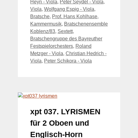
Heyn - Viola
,
Peter Seydel - Viola
,
Viola
,
Wolfgang Espig - Viola
,
Bratsche
,
Prof. Hans Kohlhase
,
Kammermusik
,
Bratschenensemble
Koblenz/83
,
Sextett
,
Bratschengruppe des Bayreuther
Festspielorchesters
,
Roland
Metzger - Viola
,
Christian Hedrich -
Viola
,
Peter Schikora - Viola
xpt 037. LYRISMEN
für 2 Oboen und
Englisch-Horn