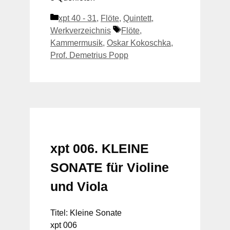
Kategorien
xpt 40 - 31
,
Flöte
,
Quintett
,
Schlagwörter
Werkverzeichnis
Flöte
,
Kammermusik
,
Oskar Kokoschka
,
Prof. Demetrius Popp
xpt 006. KLEINE
SONATE für Violine
und Viola
Titel: Kleine Sonate
xpt 006