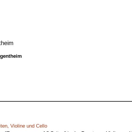
theim
rgentheim
en, Violine und Cello