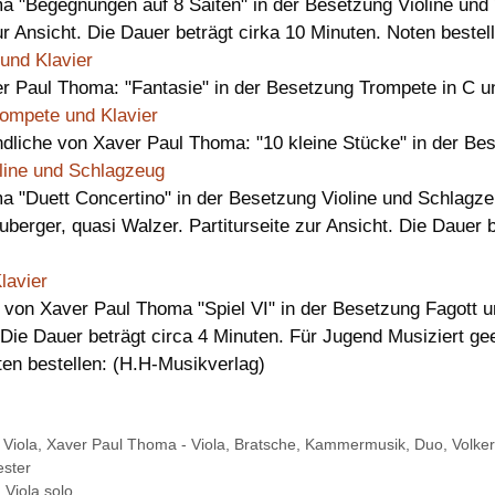
 "Begegnungen auf 8 Saiten" in der Besetzung Violine und V
zur Ansicht. Die Dauer beträgt cirka 10 Minuten. Noten beste
und Klavier
 Paul Thoma: "Fantasie" in der Besetzung Trompete in C un
rompete und Klavier
dliche von Xaver Paul Thoma: "10 kleine Stücke" in der Be
oline und Schlagzeug
 "Duett Concertino" in der Besetzung Violine und Schlagze
euberger, quasi Walzer. Partiturseite zur Ansicht. Die Dauer 
lavier
 Xaver Paul Thoma "Spiel VI" in der Besetzung Fagott un
 Die Dauer beträgt circa 4 Minuten. Für Jugend Musiziert gee
ten bestellen: (H.H-Musikverlag)
,
Viola
,
Xaver Paul Thoma - Viola
,
Bratsche
,
Kammermusik
,
Duo
,
Volker
ester
iola solo