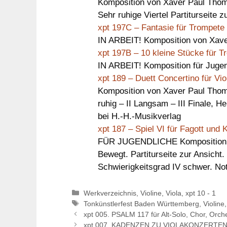
Komposition von Xaver Paul Thoma
Sehr ruhige Viertel Partiturseite 
xpt 197C – Fantasie für Trompete 
IN ARBEIT! Komposition von Xaver
xpt 197B – 10 kleine Stücke für T
IN ARBEIT! Komposition für Jugen
xpt 189 – Duett Concertino für Vi
Komposition von Xaver Paul Thoma
ruhig – II Langsam – III Finale, H
bei H.-H.-Musikverlag
xpt 187 – Spiel VI für Fagott und K
FÜR JUGENDLICHE Komposition von
Bewegt. Partiturseite zur Ansicht.
Schwierigkeitsgrad IV schwer. No
Kategorien
Werkverzeichnis
,
Violine
,
Viola
,
xpt 10 - 1
Schlagwörter
Tonkünstlerfest Baden Württemberg
,
Violine
xpt 005. PSALM 117 für Alt-Solo, Chor, Orch
xpt 007. KADENZEN ZU VIOLAKONZERTEN V