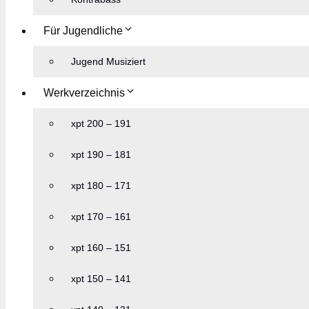
Für Jugendliche
Jugend Musiziert
Werkverzeichnis
xpt 200 – 191
xpt 190 – 181
xpt 180 – 171
xpt 170 – 161
xpt 160 – 151
xpt 150 – 141