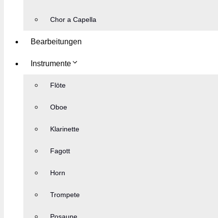
Chor a Capella
Bearbeitungen
Instrumente
Flöte
Oboe
Klarinette
Fagott
Horn
Trompete
Posaune