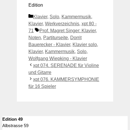
Edition
Kategorien
Klavier
,
Solo
,
Kammermusik
,
Klavier
,
Werkverzeichnis
,
xpt 80 -
Schlagwörter
71
Prof. Magret Singer: Klavier
,
Noten
,
Partiturseite
,
Dorrit
Bauerecker - Klavier
,
Klavier solo
,
Klavier
,
Kammermusik
,
Solo
,
Wolfgang Wiepking - Klavier
xpt 074. SERENADE für Violine
und Gitarre
xpt 076. KAMMERSYMPHONIE
für 16 Spieler
Edition 49
Albstrasse 59