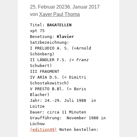
25. Februar 2023
6. Januar 2017
von
Xaver Paul Thoma
Titel: 
BAGATELLEN 
xpt 75 

Besetzung: 
Klavier 
Satzbezeichnung: 

I PRELUDIO A. S. (=Arnold 
Schönberg)

II LÄNDLER F.S. 
(= Franz
Schubert)

III FRAGMENT

IV ARIA D.S. (= Dimitri 
Schostakowitsch)

V PRESTO B.Bl. (= Boris 
Blacher)

Jahr: 24.-29. Juli 1988  in 
Loitze

Dauer: circa 11 Minuten

Uraufführung:  November 1988 in 
(edition49)
 Noten bestellen: 