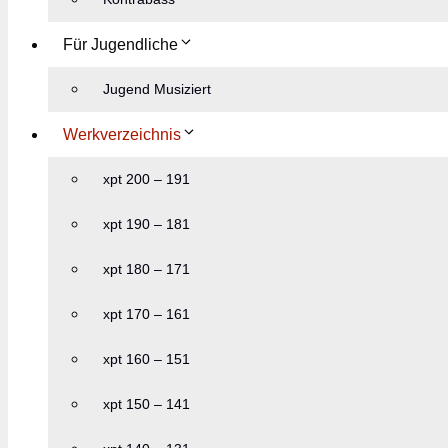
Für Jugendliche
Jugend Musiziert
Werkverzeichnis
xpt 200 – 191
xpt 190 – 181
xpt 180 – 171
xpt 170 – 161
xpt 160 – 151
xpt 150 – 141