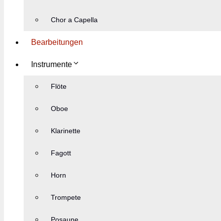
Chor a Capella
Bearbeitungen
Instrumente
Flöte
Oboe
Klarinette
Fagott
Horn
Trompete
Posaune