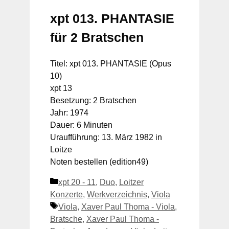
xpt 013. PHANTASIE
für 2 Bratschen
Titel: xpt 013. PHANTASIE (Opus
10)
xpt 13
Besetzung: 2 Bratschen
Jahr: 1974
Dauer: 6 Minuten
Uraufführung: 13. März 1982 in
Loitze
Noten bestellen (edition49)
Kategorien
xpt 20 - 11
,
Duo
,
Loitzer
Konzerte
,
Werkverzeichnis
,
Viola
Schlagwörter
Viola
,
Xaver Paul Thoma - Viola
,
Bratsche
,
Xaver Paul Thoma -