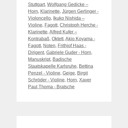
Stuttgart
,
Wolfgang Gedicke –
Horn
,
Klarinette
,
Jürgen Gerlinger -
Violoncello
,
Ikuko Nishida –
Violine
,
Fagott
,
Christoph Herche -
Klarinette
,
Alfred Kufer –
Kontrabaß
,
Oktett
,
Akio Koyama -
Fagott
,
Noten
,
Frithjof Haas -
Dirigent
,
Gabriele Guder - Horn
,
Manuskript
,
Badische
Staatskapelle Karlsruhe
,
Bettina
Penzel - Violine
,
Geige
,
Birgit
Schröder - Violine
,
Horn
,
Xaver
Paul Thoma - Bratsche