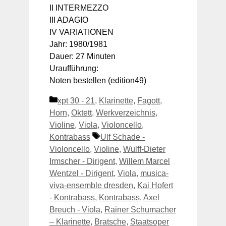
II INTERMEZZO
III ADAGIO
IV VARIATIONEN
Jahr: 1980/1981
Dauer: 27 Minuten
Uraufführung:
Noten bestellen (edition49)
Kategorien
xpt 30 - 21
,
Klarinette
,
Fagott
,
Horn
,
Oktett
,
Werkverzeichnis
,
Violine
,
Viola
,
Violoncello
,
Schlagwörter
Kontrabass
Ulf Schade -
Violoncello
,
Violine
,
Wulff-Dieter
Irmscher - Dirigent
,
Willem Marcel
Wentzel - Dirigent
,
Viola
,
musica-
viva-ensemble dresden
,
Kai Hofert
- Kontrabass
,
Kontrabass
,
Axel
Breuch - Viola
,
Rainer Schumacher
– Klarinette
,
Bratsche
,
Staatsoper