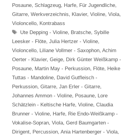
Posaune
,
Schlagzeug
,
Harfe
,
Für Jugendliche
,
Gitarre
,
Werkverzeichnis
,
Klavier
,
Violine
,
Viola
,
Violoncello
,
Kontrabass
Schlagwörter
Ute Depping - Violine
,
Bratsche
,
Sybille
Leesker - Flöte
,
Julia Hertzer - Violine
,
Violoncello
,
Liliane Vollmer - Saxophon
,
Achim
Oerter - Klavier
,
Geige
,
Dirk Günter Weißkamp -
Posaune
,
Martin May - Perkussion
,
Flöte
,
Heike
Tuttas - Mandoline
,
David Gutfleisch -
Perkussion
,
Gitarre
,
Jan Erler - Gitarre
,
Johannes Ammon - Violine
,
Posaune
,
Lore
Schätzlein - Keltische Harfe
,
Violine
,
Claudia
Brunner - Violine
,
Harfe
,
Rie Endo-Weißkamp -
Vokalise-Sopran
,
Viola
,
Gerd Baumgarten -
Dirigent
,
Percussion
,
Ania Hartenberger - Viola
,