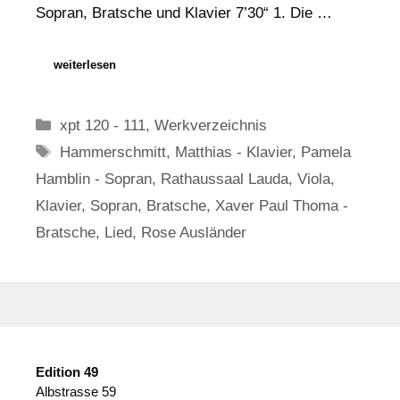
Sopran, Bratsche und Klavier 7’30“ 1. Die …
weiterlesen
Kategorien
xpt 120 - 111
,
Werkverzeichnis
Schlagwörter
Hammerschmitt
,
Matthias - Klavier
,
Pamela
Hamblin - Sopran
,
Rathaussaal Lauda
,
Viola
,
Klavier
,
Sopran
,
Bratsche
,
Xaver Paul Thoma -
Bratsche
,
Lied
,
Rose Ausländer
Edition 49
Albstrasse 59