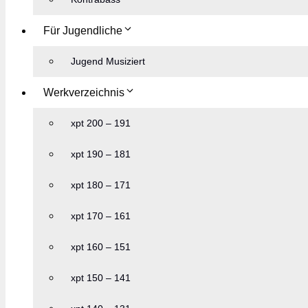
Für Jugendliche
Jugend Musiziert
Werkverzeichnis
xpt 200 – 191
xpt 190 – 181
xpt 180 – 171
xpt 170 – 161
xpt 160 – 151
xpt 150 – 141