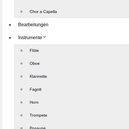
Chor a Capella
Bearbeitungen
Instrumente
Flöte
Oboe
Klarinette
Fagott
Horn
Trompete
Posaune