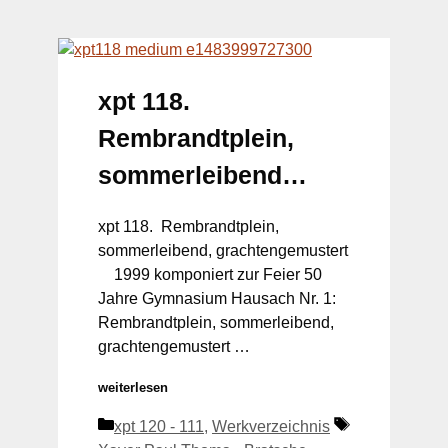
xpt 118.
Rembrandtplein,
sommerleibend…
xpt 118. Rembrandtplein,
sommerleibend, grachtengemustert
1999 komponiert zur Feier 50
Jahre Gymnasium Hausach Nr. 1:
Rembrandtplein, sommerleibend,
grachtengemustert …
weiterlesen
Kategorien
Schlagwörter
xpt 120 - 111
,
Werkverzeichnis