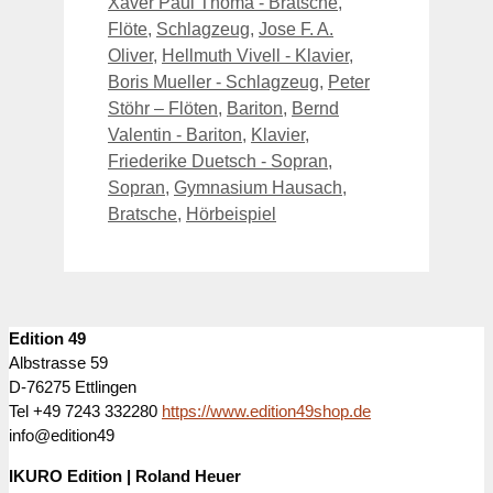
Xaver Paul Thoma - Bratsche
,
Flöte
,
Schlagzeug
,
Jose F. A.
Oliver
,
Hellmuth Vivell - Klavier
,
Boris Mueller - Schlagzeug
,
Peter
Stöhr – Flöten
,
Bariton
,
Bernd
Valentin - Bariton
,
Klavier
,
Friederike Duetsch - Sopran
,
Sopran
,
Gymnasium Hausach
,
Bratsche
,
Hörbeispiel
Edition 49
Albstrasse 59
D-76275 Ettlingen
Tel +49 7243 332280
https://www.edition49shop.de
info@edition49
IKURO Edition | Roland Heuer