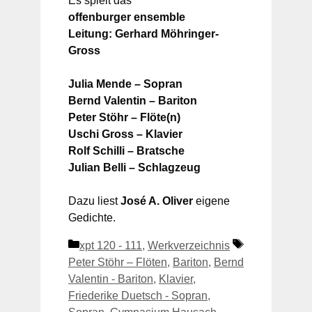
Es spielt das
offenburger ensemble
Leitung: Gerhard Möhringer-
Gross
Julia Mende – Sopran
Bernd Valentin – Bariton
Peter Stöhr – Flöte(n)
Uschi Gross – Klavier
Rolf Schilli – Bratsche
Julian Belli – Schlagzeug
Dazu liest
José A. Oliver
eigene
Gedichte.
Kategorien
Schlagwörter
xpt 120 - 111
,
Werkverzeichnis
Peter Stöhr – Flöten
,
Bariton
,
Bernd
Valentin - Bariton
,
Klavier
,
Friederike Duetsch - Sopran
,