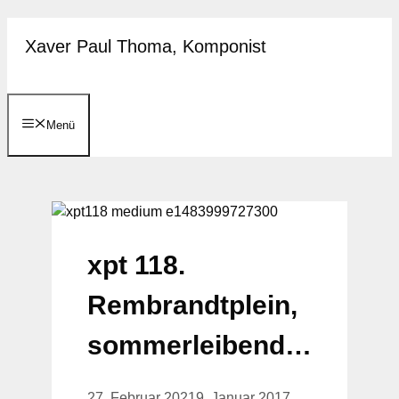
Zum
Xaver Paul Thoma, Komponist
Inhalt
springen
Menü
xpt 118.
Rembrandtplein,
sommerleibend…
27. Februar 2021
9. Januar 2017