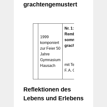
grachtengemustert
Nr. 1:
Rembrandtplein,
1999
S
sommerleibend,
komponiert
Ba
grachtengemustert
zur Feier 50
Fl
Jahre
B
Gymnasium
Kl
mit Texten von Jose
Hausach
S
F. A. Oliver
Reflektionen des
Lebens und Erlebens