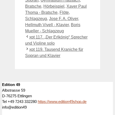
Sopran
,
Gymnasium Hausach
,
Bratsche
,
Hörbeispiel
,
Xaver Paul
Thoma - Bratsche
,
Flöte
,
Schlagzeug
,
Jose F. A. Oliver
,
Hellmuth Vivell - Klavier
,
Boris
Mueller - Schlagzeug
xpt 117. „Der Erlkönig“ Sprecher
und Violine solo
xpt 119. Tausend Kraniche für
Sopran und Klavier
Edition 49
Albstrasse 59
D-76275 Ettlingen
Tel +49 7243 332280
https://www.edition49shop.de
info@edition49