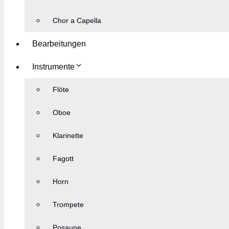
Chor a Capella
Bearbeitungen
Instrumente
Flöte
Oboe
Klarinette
Fagott
Horn
Trompete
Posaune