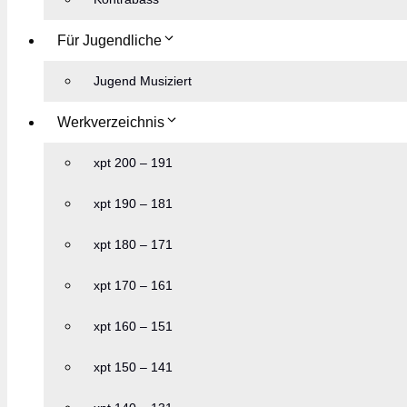
Für Jugendliche
Jugend Musiziert
Werkverzeichnis
xpt 200 – 191
xpt 190 – 181
xpt 180 – 171
xpt 170 – 161
xpt 160 – 151
xpt 150 – 141