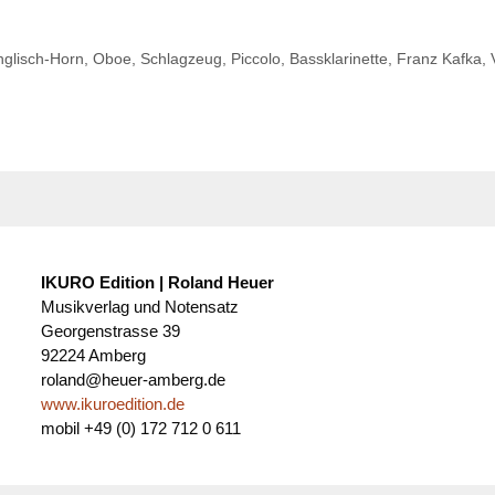
nglisch-Horn
,
Oboe
,
Schlagzeug
,
Piccolo
,
Bassklarinette
,
Franz Kafka
,
IKURO Edition | Roland Heuer
Musikverlag und Notensatz
Georgenstrasse 39
92224 Amberg
roland@heuer-amberg.de
www.ikuroedition.de
mobil +49 (0) 172 712 0 611