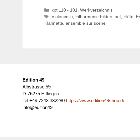
Kategorien
xpt 110 - 101
,
Werkverzeichnis
Schlagwörter
Violoncello
,
Filharmonie Filderstadt
,
Flöte
,
E
Klarinette
,
ensemble sur scene
Edition 49
Albstrasse 59
D-76275 Ettlingen
Tel +49 7243 332280
https://www.edition49shop.de
info@edition49