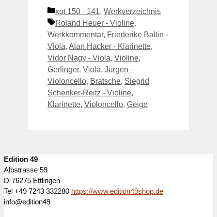
Kategorien
xpt 150 - 141
,
Werkverzeichnis
Schlagwörter
Roland Heuer - Violine
,
Werkkommentar
,
Friederike Baltin -
Viola
,
Alan Hacker - Klarinette
,
Vidor Nagy - Viola
,
Violine
,
Gerlinger
,
Viola
,
Jürgen -
Violoncello
,
Bratsche
,
Siegrid
Schenker-Reitz - Violine
,
Klarinette
,
Violoncello
,
Geige
Edition 49
Albstrasse 59
D-76275 Ettlingen
Tel +49 7243 332280
https://www.edition49shop.de
info@edition49