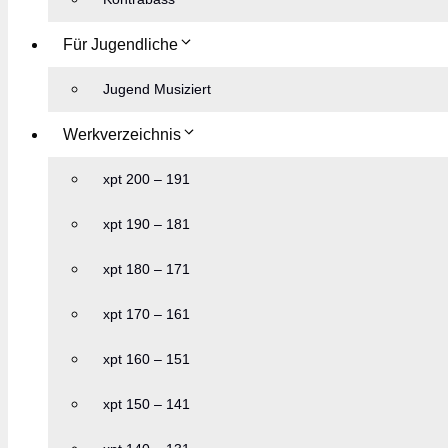
Für Jugendliche
Jugend Musiziert
Werkverzeichnis
xpt 200 – 191
xpt 190 – 181
xpt 180 – 171
xpt 170 – 161
xpt 160 – 151
xpt 150 – 141