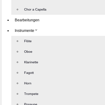
Chor a Capella
Bearbeitungen
Instrumente
Flöte
Oboe
Klarinette
Fagott
Horn
Trompete
Posaune