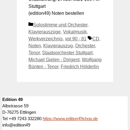
Stuttgart
(edition49) Noten bestellen
Kategorien
Solostimme und Orchester
,
Klavierauszüge
,
Vokalmusik
,
Schlagwörter
Werkverzeichnis
,
xpt 90 - 81
CD
,
Noten
,
Klavierauszug
,
Orchester
,
Tenor
,
Staatsorchester Stuttgart
,
Michael Gielen - Dirigent
,
Wolfgang
Bünten - Tenor
,
Friedrich Hölderlin
Edition 49
Albstrasse 59
D-76275 Ettlingen
Tel +49 7243 332280
https://www.edition49shop.de
info@edition49