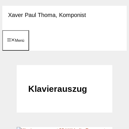
Zum
Xaver Paul Thoma, Komponist
Inhalt
springen
Menü
Klavierauszug