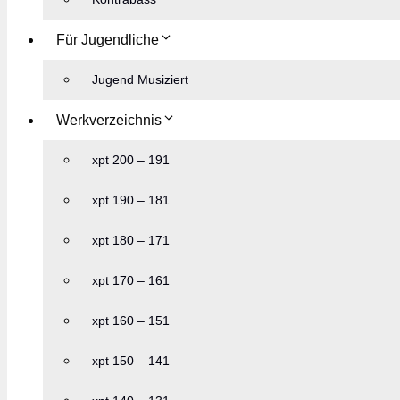
Für Jugendliche
Jugend Musiziert
Werkverzeichnis
xpt 200 – 191
xpt 190 – 181
xpt 180 – 171
xpt 170 – 161
xpt 160 – 151
xpt 150 – 141