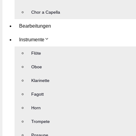
Chor a Capella
Bearbeitungen
Instrumente
Flöte
Oboe
Klarinette
Fagott
Horn
Trompete
Posaune