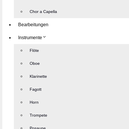
Chor a Capella
Bearbeitungen
Instrumente
Flöte
Oboe
Klarinette
Fagott
Horn
Trompete
Posaune