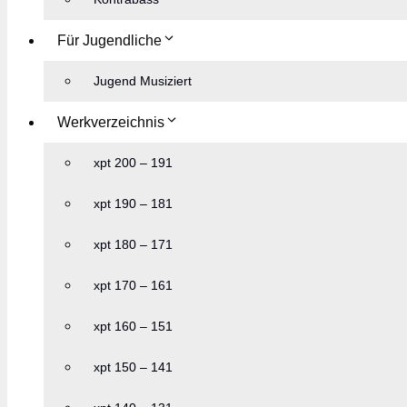
Für Jugendliche
Jugend Musiziert
Werkverzeichnis
xpt 200 – 191
xpt 190 – 181
xpt 180 – 171
xpt 170 – 161
xpt 160 – 151
xpt 150 – 141