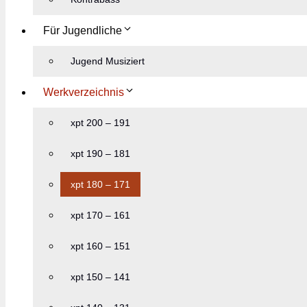
Für Jugendliche
Jugend Musiziert
Werkverzeichnis
xpt 200 – 191
xpt 190 – 181
xpt 180 – 171
xpt 170 – 161
xpt 160 – 151
xpt 150 – 141