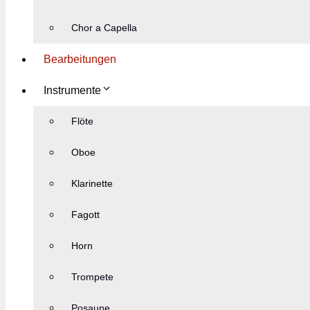
Chor a Capella
Bearbeitungen
Instrumente
Flöte
Oboe
Klarinette
Fagott
Horn
Trompete
Posaune