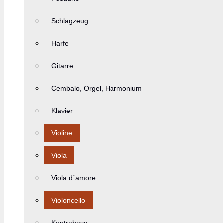
Schlagzeug
Harfe
Gitarre
Cembalo, Orgel, Harmonium
Klavier
Violine
Viola
Viola d´amore
Violoncello
Kontrabass