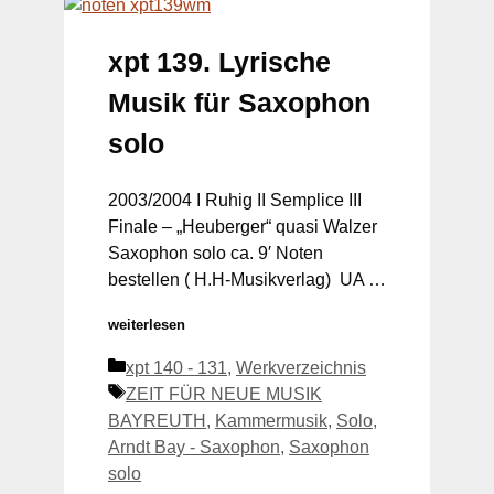
xpt 139. Lyrische
Musik für Saxophon
solo
2003/2004 I Ruhig II Semplice III
Finale – „Heuberger“ quasi Walzer
Saxophon solo ca. 9′ Noten
bestellen ( H.H-Musikverlag) UA …
weiterlesen
Kategorien
xpt 140 - 131
,
Werkverzeichnis
Schlagwörter
ZEIT FÜR NEUE MUSIK
BAYREUTH
,
Kammermusik
,
Solo
,
Arndt Bay - Saxophon
,
Saxophon
solo