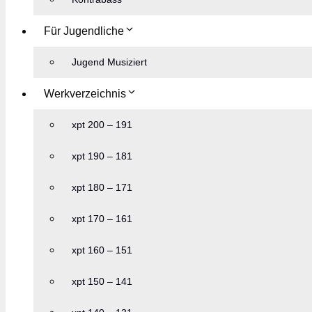
Für Jugendliche
Jugend Musiziert
Werkverzeichnis
xpt 200 – 191
xpt 190 – 181
xpt 180 – 171
xpt 170 – 161
xpt 160 – 151
xpt 150 – 141