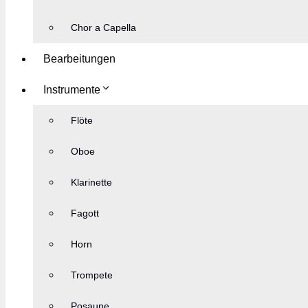
Chor a Capella
Bearbeitungen
Instrumente
Flöte
Oboe
Klarinette
Fagott
Horn
Trompete
Posaune