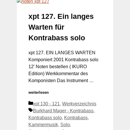
xpt 127. Ein langes
Warten für
Kontrabass solo
xpt 127. EIN LANGES WARTEN
Komponiert 2001 Kontrabass solo
12′ Noten bestellen ( IKURO
Edition) Werkkommentar des
Komponisten Das Instrument …
weiterlesen
Kategorien
xpt 130 - 121
,
Werkverzeichnis
Schlagwörter
Burkhard Mager - Kontrabass
,
Kontrabass solo
,
Kontrabass
,
Kammermusik
,
Solo
,